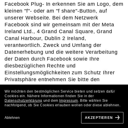
Facebook Plug- In erkennen Sie am Logo, dem
kleinen "f"- oder am "f share"-Button, auf
unserer Webseite. Bei dem Netzwerk
Facebook sind wir gemeinsam mit der Meta
Ireland Ltd., 4 Grand Canal Square, Grand
Canal Harbour, Dublin 2 Ireland,
verantwortlich. Zweck und Umfang der
Datenerhebung und die weitere Verarbeitung
der Daten durch Facebook sowie Ihre
diesbezüglichen Rechte und
Einstellungsmöglichkeiten zum Schutz Ihrer
Privatsphäre entnehmen Sie bitte den
Datenschutzhinweisen von Facebook.
https://d
Wir möchten den bestmöglichen Service bieten und setzen dafür
e-de.facebook.com/policy.php
Cookies ein. Nähere Informationen finden Sie in der
Datenschutzerklärung
und dem
Impressum
. Bitte wählen Sie
nachfolgend, ob Sie Cookies erlauben wollen oder diese ablehnen.
Twitter
Ablehnen
AKZEPTIEREN
Auf unserer Webseite finden Sie auch das